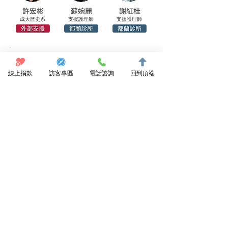
許宏彬
蘇婉麗
謝紅桂
成大歷史系
支援護理師
支援護理師
線上捐款
訪客專區
電話諮詢
回到頂端
賴永松
志工
協會顧問 Consultant
蘇國垚
李勝雄
王文忠
顧問
顧問
顧問