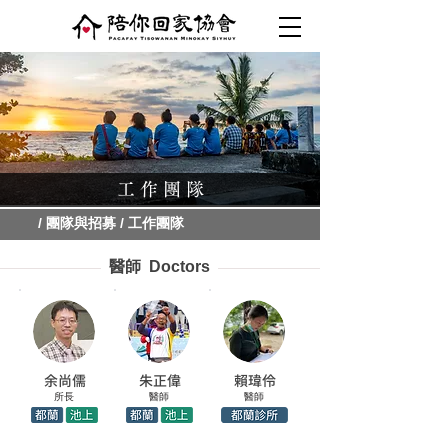
​工 作 團 隊
/ 團隊與招募 / 工作團隊
醫師 Doctors
余尚儒
朱正偉
賴瑋伶
所長
醫師
醫師