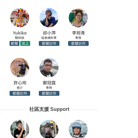
Yukiko
邱小萍
李宛青
醫師娘
協會總幹事
事務
許心玲
鄭冠霆
會計
事務
社區支援 Support