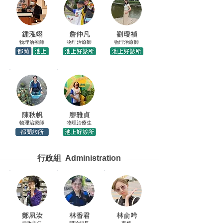
鍾泓翊
詹仲凡
劉璦禎
物理治療師
物理治療師
物理治療師
陳秋帆
廖雅貞
物理治療師
物理治療生
行政組 Administration
鄭夙汝
林香君
林俞吟