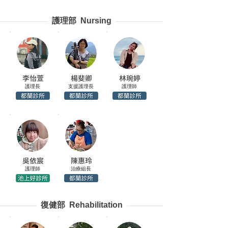
護理部 Nursing
李怡萱
楊斐卿
林琬婷
護理長
支援護理長
護理師
吳依宸
陳惠玲
護理師
治療組長
復健部 Rehabilitation