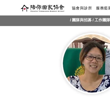
協會與診所
服務藍
/ 團隊與招募 /
工作團