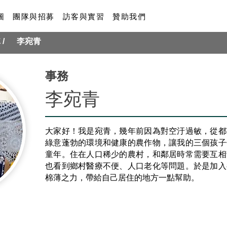
圖
團隊與招募
訪客與實習
贊助我們
隊
/
李宛青
事務
李宛青
大家好！我是宛青，幾年前因為對空汙過敏，從都
綠意蓬勃的環境和健康的農作物，讓我的三個孩子
童年。住在人口稀少的農村，和鄰居時常需要互相
也看到鄉村醫療不便、人口老化等問題。於是加入
棉薄之力，帶給自己居住的地方一點幫助。