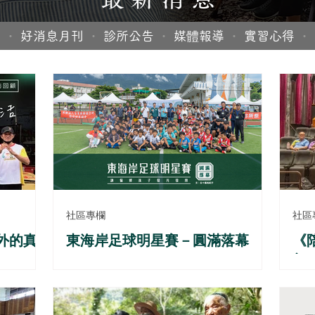
章
・
好消息月刊
・
診所公告
・
媒體報導
・
實習心得
・
社區專欄
社區
外的真
東海岸足球明星賽－圓滿落幕
《
顧