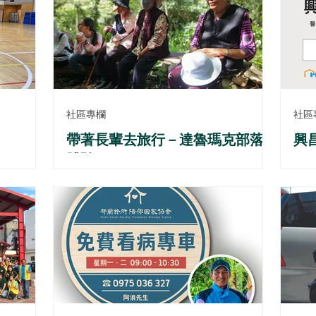
社區專欄
社區
帶著長輩去旅行－達魯瑪克部落
興
體驗