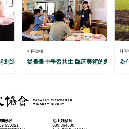
社區專欄
社區
起創造
從畫畫中學習共生 臨床美術的療
為
癒力量
都蘭診所
池上好診所
89 530021
089 864800