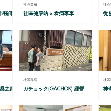
社區專欄
社區
市醫師
社區健康站 × 看病專車
從
社區專欄
社區
卡桑之家
ガチョック(GACHOK) 經營
神
居民走完
Youtube頻道來陪伴大小凹凸
找