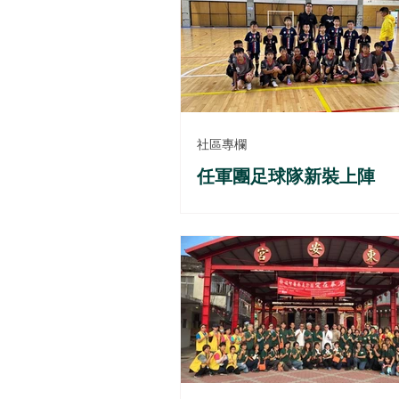
社區專欄
任軍團足球隊新裝上陣