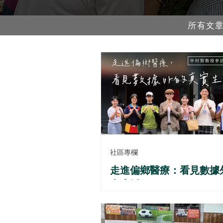
所有文
社區專欄
走進偏鄉醫療：看見數據
實生活