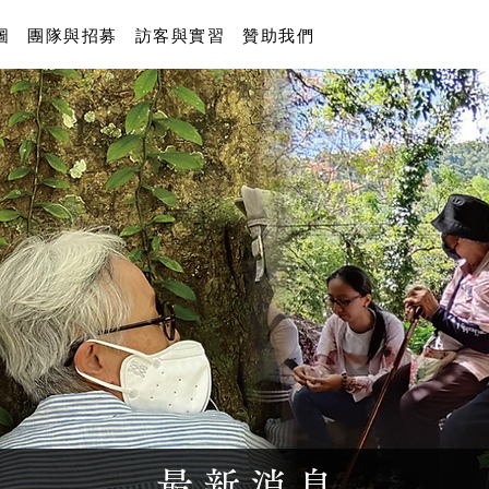
圖
團隊與招募
訪客與實習
贊助我們
最 新 消 息