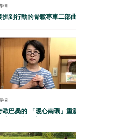
專欄
發掘到行動的骨鬆專車二部曲
專欄
奇歐巴桑的 「暖心南礪」重新
回社區的凝聚力