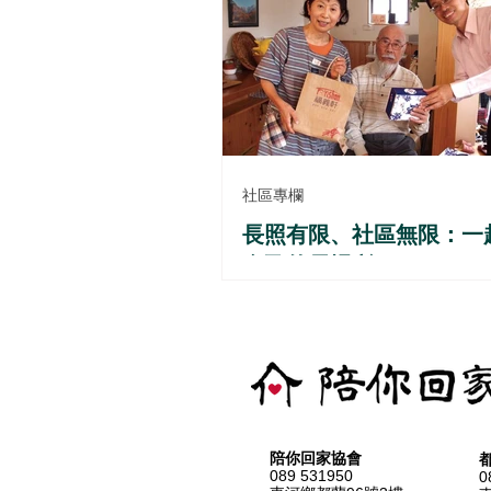
社區專欄
長照有限、社區無限：一
自己的居場所
陪你回家協會
089 531950
0