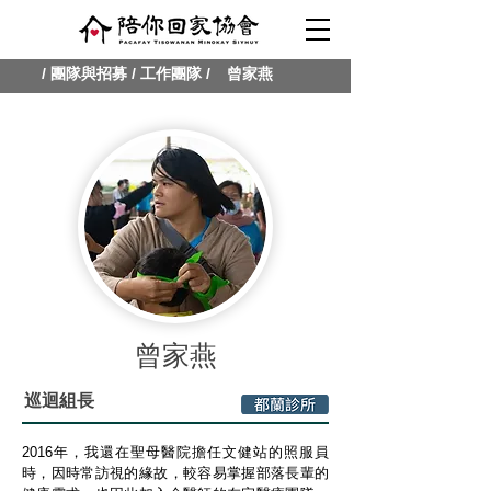
/ 團隊與招募 /
工作團隊
/
曾家燕
曾家燕
巡迴組長
2016年，我還在聖母醫院擔任文健站的照服員
時，因時常訪視的緣故，較容易掌握部落長輩的