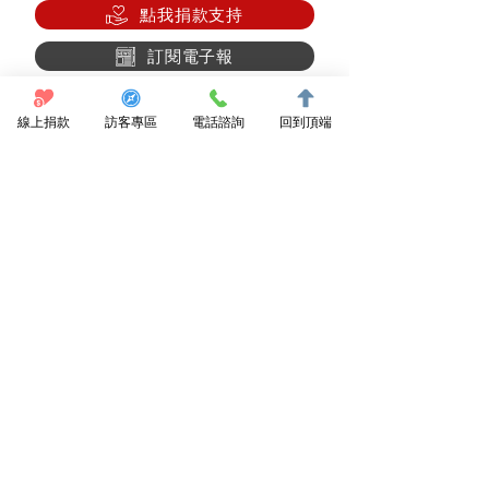
點我捐款支持
訂閱電子報
陪你回家協會
線上捐款
訪客專區
電話諮詢
回到頂端
089 531950
東河鄉都蘭96號3樓
dulanclinic@gmail.com
都蘭診所
089 530021
東河鄉都蘭96號
dulanclinic@gmail.com
池上好診所
089 864800
池上鄉新生路209號
fangcalay864800@gmail.com
Copyright © 2026 社團法人臺東縣陪你回家協會. All rights
reserved.