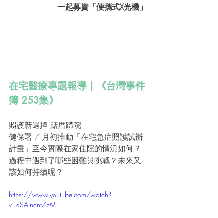
一起募資「便攜式X光機」
在宅醫療專題報導｜《台灣事件
簿 253集》
照護新選擇 踮厝蹛院
健保署 7 月初推動「在宅急症照護試辦
計畫」至今實際在家住院的情況如何？
過程中遇到了哪些困難與挑戰？未來又
該如何持續呢？
https://www.youtube.com/watch?
v=dSAjndnt7zM