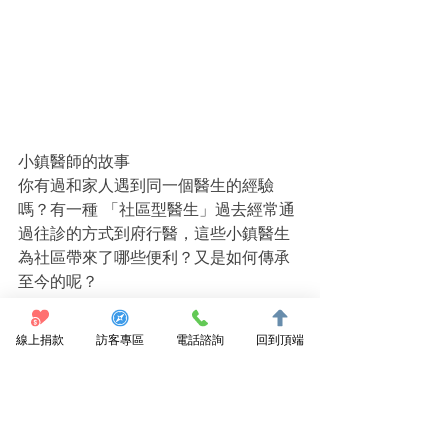
小鎮醫師的故事
你有過和家人遇到同一個醫生的經驗
嗎？有一種 「社區型醫生」過去經常通
過往診的方式到府行醫，這些小鎮醫生
為社區帶來了哪些便利？又是如何傳承
至今的呢？
https://www.youtube.com/watch?
線上捐款
訪客專區
電話諮詢
回到頂端
v=cWSq0A-NfQg