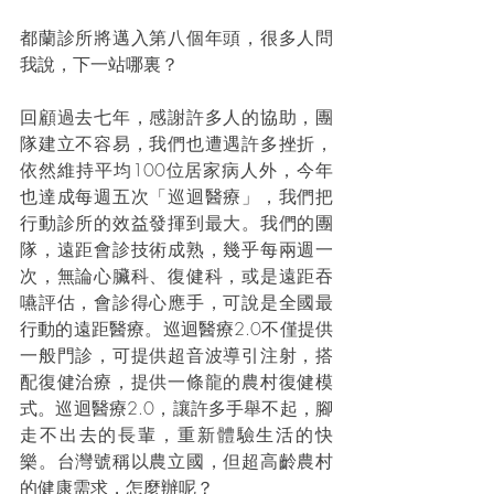
都蘭診所將邁入第八個年頭，很多人問
我說，下一站哪裏？
回顧過去七年，感謝許多人的協助，團
隊建立不容易，我們也遭遇許多挫折，
依然維持平均100位居家病人外，今年
也達成每週五次「巡迴醫療」，我們把
行動診所的效益發揮到最大。我們的團
隊，遠距會診技術成熟，幾乎每兩週一
次，無論心臟科、復健科，或是遠距吞
嚥評估，會診得心應手，可說是全國最
行動的遠距醫療。巡迴醫療2.0不僅提供
一般門診，可提供超音波導引注射，搭
配復健治療，提供一條龍的農村復健模
式。巡迴醫療2.0，讓許多手舉不起，腳
走不出去的長輩，重新體驗生活的快
樂。台灣號稱以農立國，但超高齡農村
的健康需求，怎麼辦呢？