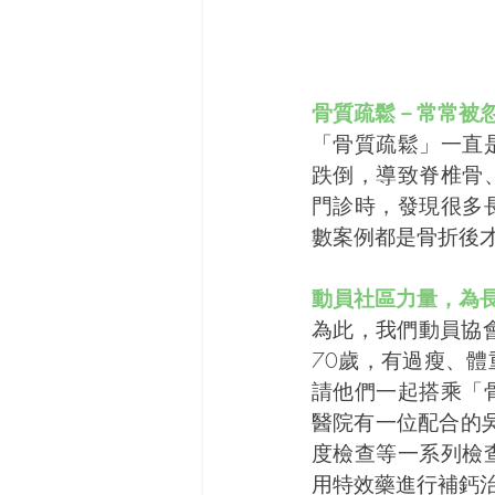
骨質疏鬆－常常被
「骨質疏鬆」一直
跌倒，導致脊椎骨
門診時，發現很多
數案例都是骨折後
動員社區力量，為
為此，我們動員協
70歲，有過瘦、
請他們一起搭乘「
醫院有一位配合的
度檢查等一系列檢
用特效藥進行補鈣治