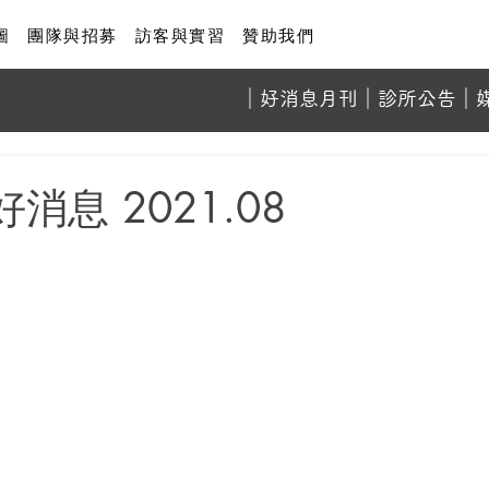
圖
團隊與招募
訪客與實習
贊助我們
​｜
好消息月刊
｜診所
公告
｜
消息 2021.08