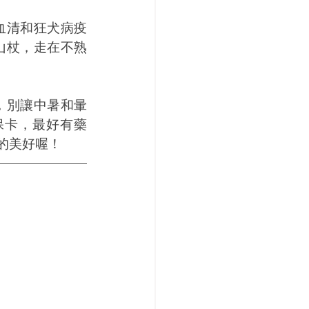
血清和狂犬病疫
山杖，走在不熟
，別讓中暑和暈
保卡，最好有藥
的美好喔！