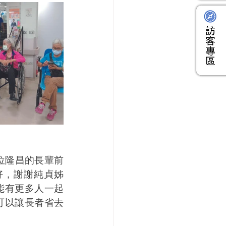
位隆昌的長輩前
好，謝謝純貞姊
能有更多人一起
可以讓長者省去