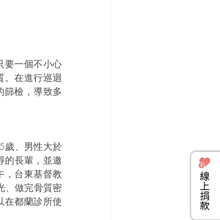
只要一個不小心
質。在進行巡迴
的篩檢，導致多
。
5歲、男性大於
醇的長輩，並邀
午，台東基督教
光、做完骨質密
以在都蘭診所使