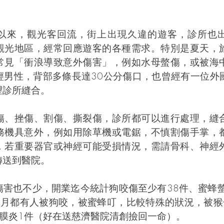
以來，觀光客回流，街上出現久違的遊客，診所也
觀光地區，經常回應遊客的各種需求。特別是夏天，
常見「衝浪導致意外傷害」，例如水母螫傷，或被海
輕男性，背部多條長達30公分傷口，也曾經有一位外
望診所縫合。
傷、挫傷、割傷、撕裂傷，診所都可以進行處理，縫
務機具意外，例如用除草機或電鋸，不慎割傷手掌，
，若重要器官或神經可能受損情況，需請骨科、神經
轉送到醫院。
傷害也不少，開業迄今統計狗咬傷至少有38件、蜜蜂螫
個月都有人被狗咬，被蜜蜂叮，比較特殊的狀況，被猴
筋膜炎1件（好在送慈濟醫院清創撿回一命）。