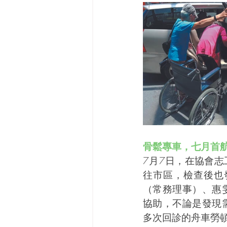
骨鬆專車，七月首
7月7日，在協會
往市區，檢查後也
（常務理事）、惠
協助，不論是發現
多次回診的舟車勞