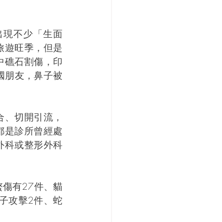
出現不少「生面
旅遊旺季，但是
中礁石割傷，印
國朋友，鼻子被
合、切開引流，
都是診所曾經處
外科或整形外科
傷有27件、貓
子攻擊2件、蛇