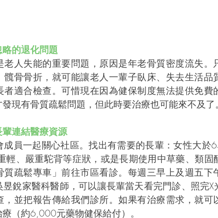
忽略的退化問題
是老人失能的重要問題，原因是年老骨質密度流失。
、髖骨骨折，就可能讓老人一輩子臥床、失去生活品
長者適合檢查。可惜現在因為健保制度無法提供免費
才發現有骨質疏鬆問題，但此時要治療也可能來不及了
長輩連結醫療資源
會成員一起關心社區。找出有需要的長輩：女性大於6
體重輕、嚴重駝背等症狀，或是長期使用中草藥、類固
骨質疏鬆專車」前往市區看診。每週三早上及週五下
吳昱銳家醫科醫師，可以讓長輩當天看完門診、照完X
查，並把報告傳給我們診所。如果有治療需求，就可
療（約6,000元藥物健保給付）。