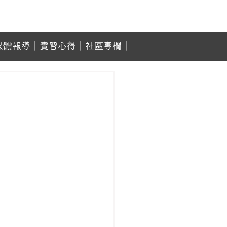
媒體報導
｜
實習心得
｜
社區專欄
｜