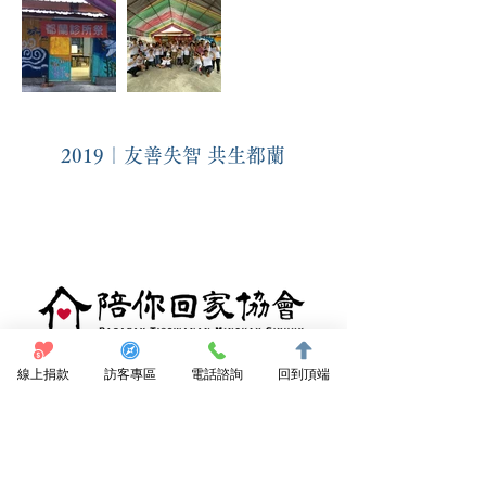
2019｜友善失智 共生都蘭
點我捐款支持
線上捐款
訪客專區
電話諮詢
回到頂端
訂閱電子報
陪你回家協會
089 531950