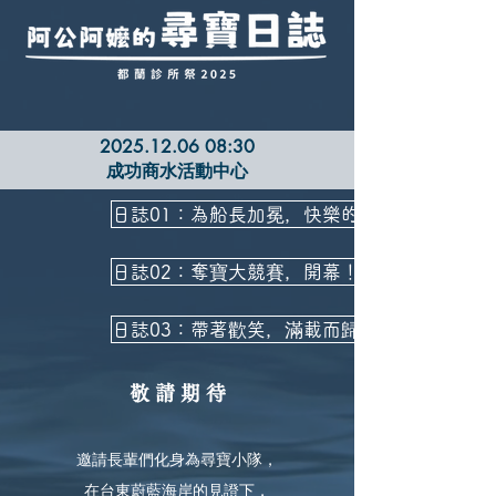
2025.12.06 08
:30
成功商水活動中心
日誌01：為船長加冕，快樂的出航！
日誌02：奪寶大競賽，開幕！
日誌03：帶著歡笑，滿載而歸！
敬 請 期 待
邀請長輩們化身為尋寶小隊，
在台東蔚藍海岸的見證下，