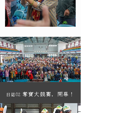
奪寶大競賽‮，‬開幕！
日誌02