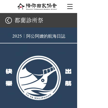
​都蘭診所祭
阿公阿嬤的航海日誌
2025｜