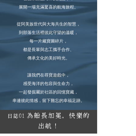
展開一場充滿驚喜的航海旅程。
從阿美族世代與大海共生的智慧，
到部落生活裡彼此守望的溫暖，
每一片藏寶圖碎片，
都是長輩與志工攜手合作、
傳承文化的美好時光。
讓我們在尋寶遊戲中，
感受海洋的包容與生命力，
一起發掘屬於社區的回憶寶藏，
串連彼此情感，留下難忘的幸福足跡。
為船長加冕，快樂的
日誌01
出航！