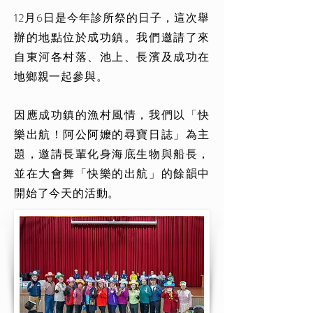
12月6日是今年診所祭的日子，這次舉
辦的地點位於成功鎮。我們邀請了來
自東河各村落、池上、長濱及成功在
地鄉親一起參與。
因應成功鎮的漁村風情，我們以「快
樂出航！阿公阿嬤的尋寶日誌」為主
題，邀請長輩化身海底生物與船長，
並在大會舞「快樂的出航」的餘韻中
開始了今天的活動。