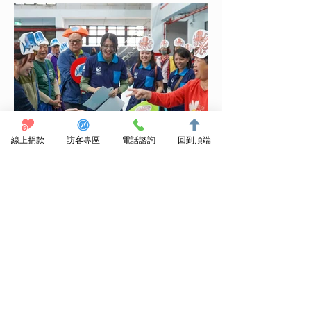
線上捐款
訪客專區
電話諮詢
回到頂端
帶著歡笑，滿載而
日誌03
歸！
除了競賽關卡之外，我們也準備了可