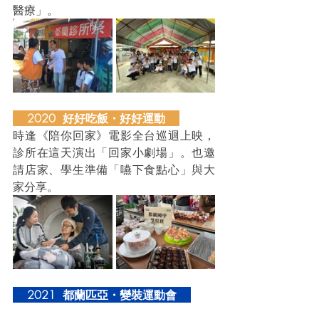
醫療」。
    2020  好好吃飯・好好運動    
時逢《陪你回家》電影全台巡迴上映，
診所在這天演出「回家小劇場」。也邀
請店家、學生準備「嚥下食點心」與大
家分享。
    2021  都蘭匹亞・變裝運動會    