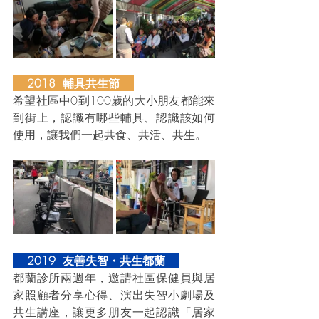
    2018  輔具共生節    
希望社區中0到100歲的大小朋友都能來
到街上，認識有哪些輔具、認識該如何
使用，讓我們一起共食、共活、共生。
    2019  友善失智・共生都蘭    
都蘭診所兩週年，邀請社區保健員與居
家照顧者分享心得、演出失智小劇場及
共生講座，讓更多朋友一起認識「居家