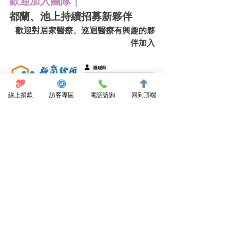
歡迎加入團隊｜
都蘭、池上持續招募新夥伴
歡迎對居家醫療、巡迴醫療有興趣的夥
伴加入
線上捐款
訪客專區
電話諮詢
回到頂端
信箱： 
dulanclinic@gmail.com
      電
話：089-531950 邱小姐
｜紙本閱讀｜