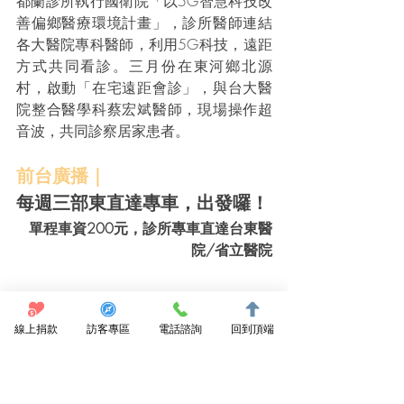
都蘭診所執行國衛院「以5G智慧科技改
善偏鄉醫療環境計畫」，診所醫師連結
各大醫院專科醫師，利用5G科技，遠距
方式共同看診。三月份在東河鄉北源
村，啟動「在宅遠距會診」，與台大醫
院整合醫學科蔡宏斌醫師，現場操作超
音波，共同診察居家患者。
前台廣播｜
每週三部東直達專車，出發囉！
單程車資200元，診所專車直達台東醫
院/省立醫院
線上捐款
訪客專區
電話諮詢
回到頂端