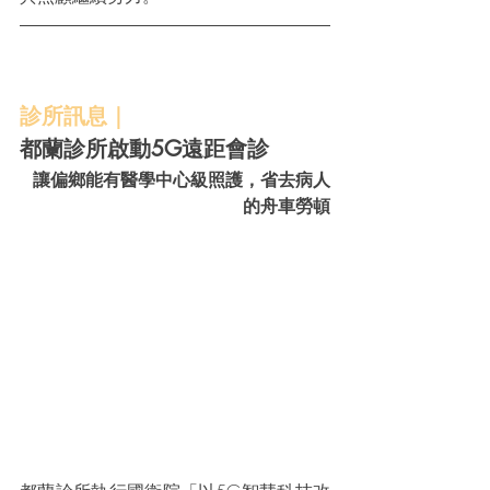
診所訊息｜
都蘭診所啟動5G遠距會診
讓偏鄉能有醫學中心級照護，省去病人
的舟車勞頓