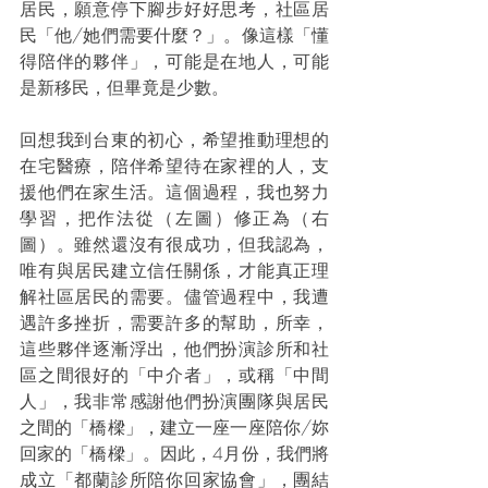
居民，願意停下腳步好好思考，社區居
民「他/她們需要什麼？」。像這樣「懂
得陪伴的夥伴」，可能是在地人，可能
是新移民，但畢竟是少數。
回想我到台東的初心，希望推動理想的
在宅醫療，陪伴希望待在家裡的人，支
援他們在家生活。這個過程，我也努力
學習，把作法從（左圖）修正為（右
圖）。雖然還沒有很成功，但我認為，
唯有與居民建立信任關係，才能真正理
解社區居民的需要。儘管過程中，我遭
遇許多挫折，需要許多的幫助，所幸，
這些夥伴逐漸浮出，他們扮演診所和社
區之間很好的「中介者」，或稱「中間
人」，我非常感謝他們扮演團隊與居民
之間的「橋樑」，建立一座一座陪你/妳
回家的「橋樑」。因此，4月份，我們將
成立「都蘭診所陪你回家協會」，團結