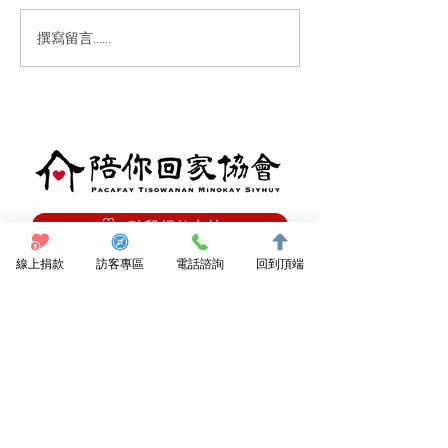
任軍團足球隊新
撰寫留言......
東海岸足球明星賽－圓滿
落幕
點我捐款支持
訂閱電子報
線上捐款
訪客專區
電話諮詢
回到頂端
陪你回家協會
089 531950
東河鄉都蘭96號3樓
dulanclinic@gmail.com
都蘭診所
089 530021
東河鄉都蘭96號
dulanclinic@gmail.com