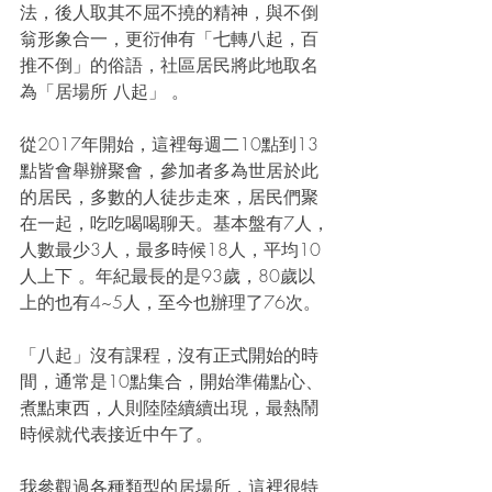
法，後人取其不屈不撓的精神，與不倒
翁形象合一，更衍伸有「七轉八起，百
推不倒」的俗語，社區居民將此地取名
為「居場所 八起」 。
從2017年開始，這裡每週二10點到13
點皆會舉辦聚會，參加者多為世居於此
的居民，多數的人徒步走來，居民們聚
在一起，吃吃喝喝聊天。基本盤有7人，
人數最少3人，最多時候18人，平均10
人上下 。年紀最長的是93歲，80歲以
上的也有4~5人，至今也辦理了76次。
「八起」沒有課程，沒有正式開始的時
間，通常是10點集合，開始準備點心、
煮點東西，人則陸陸續續出現，最熱鬧
時候就代表接近中午了。
我參觀過各種類型的居場所，這裡很特