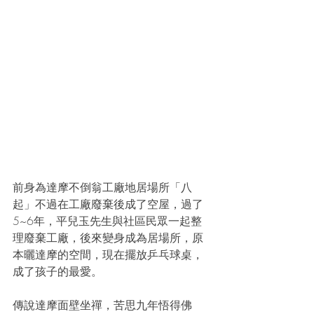
前身為達摩不倒翁工廠地居場所「八
起」不過在工廠廢棄後成了空屋，過了
5~6年，平兒玉先生與社區民眾一起整
理廢棄工廠，後來變身成為居場所，原
本曬達摩的空間，現在擺放乒乓球桌，
成了孩子的最愛。
傳說達摩面壁坐禪，苦思九年悟得佛