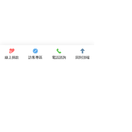
線上捐款
訪客專區
電話諮詢
回到頂端
社區專欄
最新文章
查看全部