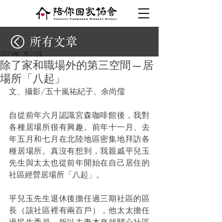
所有文章
2019年1月25日
除了家和職場外的第三空間 — 居
場所「八起」
文、攝影/五十嵐祐紀子、余尚儒
自從前年六月認識宮森咖啡館後，我對
各種居場所很有興趣。前年十一月、去
年五月和七月在北陸地區密集地拜訪各
種居場所。真沒有想到，我親戚平兒玉
先生與太太也從前年開始在自己居住的
社區經營居場所「八起」。
平兒玉先生退休後擔任過三期社區的區
長（該社區裡有兩百戶），他太太擔任