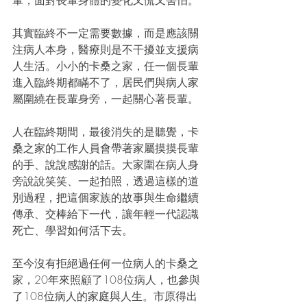
輩，面對長輩身體的變化又慌又害怕。
其實臨終不一定需要數據，而是應該關
注病人本身，醫療則是不干擾並支援病
人生活。小小的卡桑之家，任一個長輩
進入臨終期都瞞不了，居民們與病人家
屬圍繞在長輩身旁，一起關心著長輩。
人在臨終期間，最後消失的是聽覺，卡
桑之家的工作人員會帶著家屬摸摸長輩
的手、說說感謝的話。大家圍在病人身
旁說說笑笑、一起拍照，透過這樣的道
別過程，把這個家族的故事與生命繼續
傳承、交棒給下一代，讓年輕一代認識
死亡、學習如何活下去。
至今沒有拒絕過任何一位病人的卡桑之
家，20年來照顧了108位病人，也參與
了108位病人的家庭與人生。市原得出