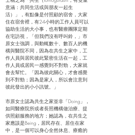
士稱之為「共生（tomogurashi，有雙重
意涵：共同生活或與朋友一起生
活）」，有點像是付照顧的宿舍，大家
住在宿舍裡，有24小時的工作人員可以
協助生活的大小事，也有醫療團隊定期
在宅訪視，「但我們沒有呼叫鈴，」市
原女士強調，與動輒數十、數百人的機
構與醫院不同，因為在共生之家中，工
作人員與居民彼此緊密生活在一起，工
作人員或居民一感覺到不對勁，大家就
會去幫忙。「因為彼此關心，才會感覺
到不對勁；因為是家人，所以會注意到
彼此發出的小小訊號。」
市原女士認為共生之家並非「Doing」，
如同醫療院所或者長照機構做治療、提
供照顧服務的地方；她認為，在共生之
家應該是Being，居民存在、居住在家
中，是一個可以身心全然休息、療癒的