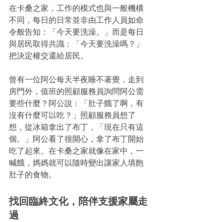
在卡桑之家，工作的模式也與一般機構
不同，每日的日常並非由工作人員如命
令般告知：「今天要洗澡。」而是每日
與居民取得共識：「今天要洗澡嗎？」
把決定權交還給居民。
曾有一位阿公每天半夜睡不著覺，走到
房門外，值班的照顧服務員詢問阿公需
要些什麼？阿公說：「肚子餓了啊，有
沒有什麼可以吃？」照顧服務員想了
想，從冰箱拿出了布丁，「現在只有這
個。」阿公看了很開心，拿了布丁開始
吃了起來。在卡桑之家就像在家中，一
喊餓，媽媽就可以隨時變出讓家人填飽
肚子的食物。
找回臨終文化，陪伴支援家屬走
過