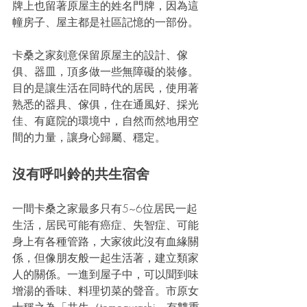
牌上也留著原屋主的姓名門牌，因為這
幢房子、屋主都是社區記憶的一部份。
卡桑之家刻意保留原屋主的設計、傢
俱、器皿，頂多做一些無障礙的裝修。
目的是讓生活在同時代的居民，使用著
熟悉的器具、傢俱，住在通風好、採光
佳、有庭院的環境中，自然而然地用空
間的力量，讓身心歸屬、穩定。
沒有呼叫鈴的共生宿舍
一間卡桑之家最多只有5~6位居民一起
生活，居民可能有癌症、失智症、可能
身上有各種管路，大家彼此沒有血緣關
係，但像朋友般一起生活著，建立類家
人的關係。一進到屋子中，可以聞到味
增湯的香味、料理切菜的聲音。市原女