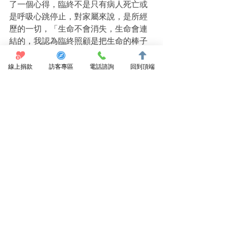
了一個心得，臨終不是只有病人死亡或
是呼吸心跳停止，對家屬來說，是所經
歷的一切，「生命不會消失，生命會連
結的，我認為臨終照顧是把生命的棒子
交給下一代。臨終照顧不只有醫療，而
是很重要的生活文化。」
線上捐款
訪客專區
電話諮詢
回到頂端
市原美穗女士受康健雜誌邀請，與衛福
部石崇良司長討論何為善終。