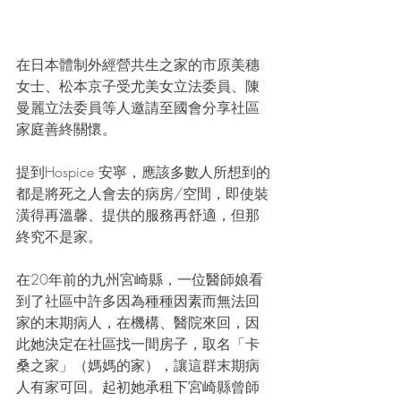
在日本體制外經營共生之家的市原美穗
女士、松本京子受尤美女立法委員、陳
曼麗立法委員等人邀請至國會分享社區
家庭善終關懷。
提到Hospice 安寧，應該多數人所想到的
都是將死之人會去的病房/空間，即使裝
潢得再溫馨、提供的服務再舒適，但那
終究不是家。
在20年前的九州宮崎縣，一位醫師娘看
到了社區中許多因為種種因素而無法回
家的末期病人，在機構、醫院來回，因
此她決定在社區找一間房子，取名「卡
桑之家」（媽媽的家），讓這群末期病
人有家可回。起初她承租下宮崎縣曾師