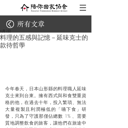
所有文章
6月2日
料理的五感與記憶－延味克士的
款待哲學
今年春天，日本山形縣的料理職人延味
克士來到台東。擁有西式與和食雙重資
格的他，在過去十年，投入繁瑣、無法
大量複製且利潤極低的「嚥下食」研
發，只為了守護那僅佔總數 1% 、需要
質地調整飲食的旅客，讓他們在旅途中