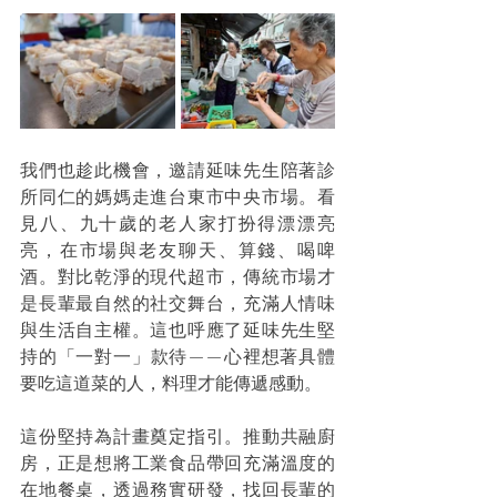
我們也趁此機會，邀請延味先生陪著診
所同仁的媽媽走進台東市中央市場。看
見八、九十歲的老人家打扮得漂漂亮
亮，在市場與老友聊天、算錢、喝啤
酒。對比乾淨的現代超市，傳統市場才
是長輩最自然的社交舞台，充滿人情味
與生活自主權。這也呼應了延味先生堅
持的「一對一」款待——心裡想著具體
要吃這道菜的人，料理才能傳遞感動。 
這份堅持為計畫奠定指引。推動共融廚
房，正是想將工業食品帶回充滿溫度的
在地餐桌，透過務實研發，找回長輩的