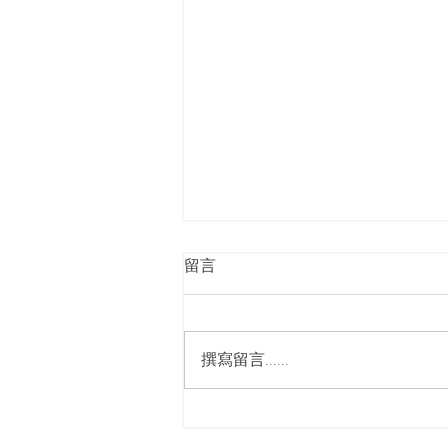
留言
撰寫留言......
心得｜馬偕PGY－杜昀潔