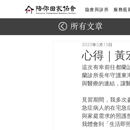
協會與診所
服務藍
所有文章
2025年5月15日
心得｜黃
這次有幸前往都蘭
蘭診所長年守護東
與醫療的連結，讓
見習期間，我多次
急症病人的在宅急
與家庭需求的照護
我體會到「生活即