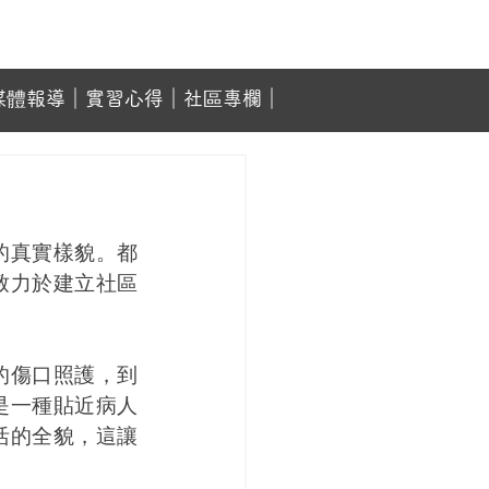
媒體報導
｜
實習心得
｜
社區專欄
｜
的真實樣貌。都
致力於建立社區
。
的傷口照護，到
是一種貼近病人
活的全貌，這讓