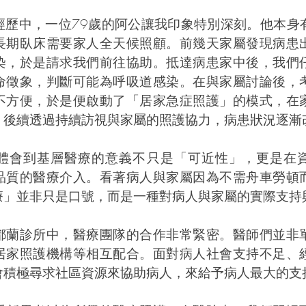
經歷中，一位79歲的阿公讓我印象特別深刻。他本身
長期臥床需要家人全天候照顧。前幾天家屬發現病患
染，於是請求我們前往協助。抵達病患家中後，我們
命徵象，判斷可能為呼吸道感染。在與家屬討論後，
不方便，於是便啟動了「居家急症照護」的模式，在
。後續透過持續訪視與家屬的照護協力，病患狀況逐漸
體會到基層醫療的意義不只是「可近性」，更是在
品質的醫療介入。看著病人與家屬因為不需舟車勞頓
療」並非只是口號，而是一種對病人與家屬的實際支持
都蘭診所中，醫療團隊的合作非常緊密。醫師們並非
居家照護機構等相互配合。面對病人社會支持不足、
會積極尋求社區資源來協助病人，來給予病人最大的支