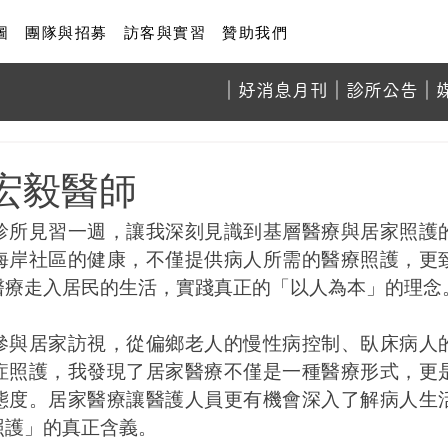
圖
團隊與招募
訪客與實習
贊助我們
​｜
好消息月刊
｜診所
公告
｜
宏毅醫師
診所見習一週，讓我深刻見識到基層醫療與居家照護
海岸社區的健康，不僅提供病人所需的醫療照護，更
醫療走入居民的生活，實踐真正的「以人為本」的理念
參與居家訪視，從偏鄉老人的慢性病控制、臥床病人
症照護，我發現了居家醫療不僅是一種醫療形式，更
態度。居家醫療讓醫護人員更有機會深入了解病人生
照護」的真正含義。