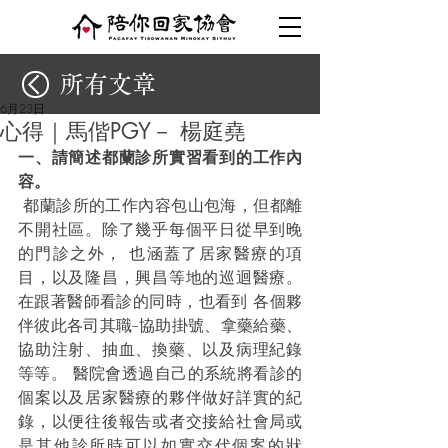
所有文章
6月23日
心得｜馬偕PGY－ 楊庭堯
一、請簡述都蘭診所實習看到的工作內
容。
 都蘭診所的工作內容包山包海，但都離
不開社區。除了幾乎每個平日從早到晚
的門診之外， 也涵蓋了居家醫療的項
目，以及隆昌，興昌等地的巡迴醫療。
在跟著醫師看診的同時，也看到 各個夥
伴彼此各司其職--協助掛號、拿藥給藥、
協助注射、抽血、換藥、以及病理紀錄
等等。 醫院會透過自己的系統將看診的
個案以及居家醫療的夥伴做好詳實的紀
錄，以便往後報告或者交接給社會局或
是其他診所時可以如實交代個案的狀