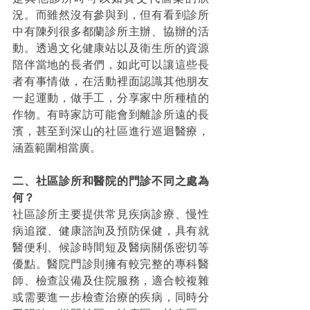
況。而雖然沒有參與到，但有看到診所
中有陳列很多都蘭診所主辦、協辦的活
動。透過文化健康站以及衛生所的資源
陪伴當地的長者們，如此可以讓這些長
者有事情做，在活動裡面認識其他朋友
一起運動，做手工，分享家中所種植的
作物。有時家訪可能會到離診所遠的長
濱，甚至到深山的社區進行巡迴醫療，
涵蓋範圍相當廣。
二、社區診所和醫院的門診不同之處為
何？
社區診所主要提供常見疾病診療、慢性
病追蹤、健康諮詢及預防保健，具有就
醫便利、候診時間短及醫病關係密切等
優點。醫院門診則擁有較完整的專科醫
師、檢查設備及住院服務，適合較複雜
或需要進一步檢查治療的疾病，同時分