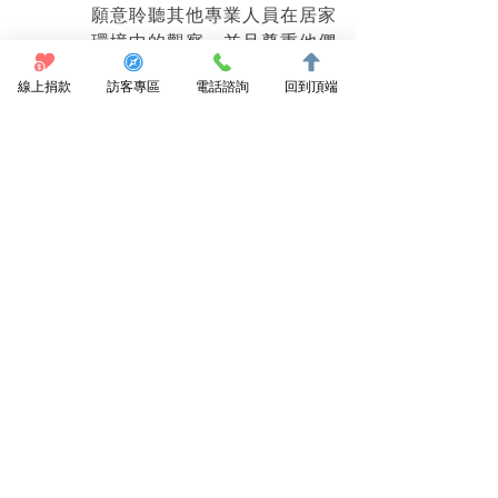
願意聆聽其他專業人員在居家
環境中的觀察，並且尊重他們
在照護現場的判斷與角色分
線上捐款
訪客專區
電話諮詢
回到頂端
工，讓決策更貼近病人實際生
活情境，避免醫院與居家之間
的斷裂。
在都蘭診所實習的經驗，讓我
更直接看到在宅醫療的實際運
作。除了學到跨專業合作與溝
通方式，也體會到人文關懷在
臨床中的重要性，例如如何在
家訪時和病人、家屬建立信任
關係、如何用更生活化的方式
解釋醫療處置，以及在有限資
源下完成照護。同時也學到一
些在宅醫療用品與基本處置的
使用方式，讓自己對居家照護
的實務操作更有概念。