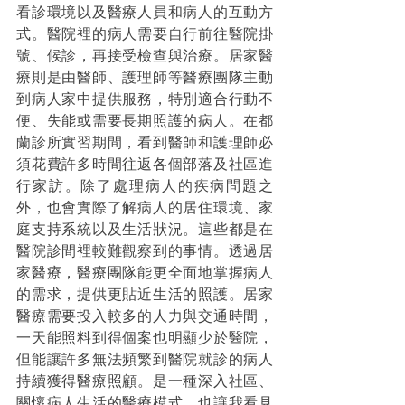
看診環境以及醫療人員和病人的互動方
式。醫院裡的病人需要自行前往醫院掛
號、候診，再接受檢查與治療。居家醫
療則是由醫師、護理師等醫療團隊主動
到病人家中提供服務，特別適合行動不
便、失能或需要長期照護的病人。在都
蘭診所實習期間，看到醫師和護理師必
須花費許多時間往返各個部落及社區進
行家訪。除了處理病人的疾病問題之
外，也會實際了解病人的居住環境、家
庭支持系統以及生活狀況。這些都是在
醫院診間裡較難觀察到的事情。透過居
家醫療，醫療團隊能更全面地掌握病人
的需求，提供更貼近生活的照護。居家
醫療需要投入較多的人力與交通時間，
一天能照料到得個案也明顯少於醫院，
但能讓許多無法頻繁到醫院就診的病人
持續獲得醫療照顧。是一種深入社區、
關懷病人生活的醫療模式，也讓我看見