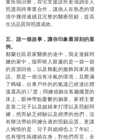
重疾病治療，在宅支援診所更強調全人
照護與跨專業合作，讓病人在熟悉的環
境中獲得連續且完整的醫療照顧，提高
生活品質與照護成效。
五、說一個故事，讓你印象最深刻的案
例。
都蘭社區居家醫療的途中，我走進蘇阿
嬤的家中，隨即映入眼簾的是一袋一袋
的資源回收，以及雜亂的服飾與家具擺
設。那是一個沒有冷氣的環境，且爬滿
了螞蟻，台東戶外的的氣溫已經達比體
溫還高的37度；阿嬤就躺在客廳擺置的
床上，眼神帶點憂鬱的躺著。家裡主要
是靠二兒子以及媳婦來打理以及照顧阿
嬤，然而缺乏經驗以及經濟的他們，沒
有辦法帶給阿嬤合適的照顧品質。更讓
人惋惜的是，兒子與媳婦也上了年紀，
也有慢性病纏繞在身，對他們而言，全