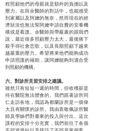
程照顧他們的母親就是額外的負擔以及
壓力。在與余醫師的對話中，也能感受
到家屬以及阿嬤的無奈，然而現在的經
濟狀況也無法幫阿嬤申請自費的安養機
構或是看護。余醫師與帶嚴肅的跟我們
說，最近很多照顧壓力太大，最後痛下
殺手得社會悲歌，以及長期照顧下越來
越嚴重的壓力。希望將來他們能夠成功
申請照護的補助，讓阿嬤能夠到適合受
到照顧的機構。
六、對診所見習安排之建議。
雖然只有短短一週的時間，但收穫卻是
待在醫院無法體會的。我們跟著診所同
仁走訪各地，我認為都蘭診所是一個偉
大且有關懷的診所。我由衷敬佩診所醫
師及學姊們對臺東的投入與付出。這次
課程的安排十分充實，我們前往了各個
不同巡迴站以及拜訪了不同居家個案。