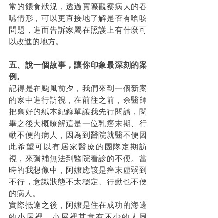
常的餵食狀況，透過實際觀察病人的吞
嚥情形，可以更直接地了解是否有嗆咳
問題，進而告訴家屬在照護上有什麼可
以改進的地方。
五、說⼀個故事，讓你印象最深刻的案
例。 
記得是在颱風前夕，我們來到一個新案
的家中進行訪視，在前往之前，余醫師
把寫好的紙本紀錄單讓我先行閱讀，閱
畢之後大概瞭解這是一位乳癌末期、行
動不便的病人，因為到醫院就醫不便因
此希望可以有居家醫療的團隊定期訪
視，來彌補無法到醫院看診的不便。當
時的我想像中，阿嬤應該是癌末虛弱到
不行，意識狀態不太穩定、行動也不便
的病人。
實際抵達之後，阿嬤是住在成功的海邊
的小屋裡，小屋裡其實有不少的人同