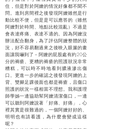
住，但是對於阿嬤的情況好像都不聞不
問。進到房間裡之後發現阿嬤雖然是行
動比較不便，但是是可以應答的（雖然
阿嬤對於時間、地點比較混亂）不過是
會表達疼痛、表達不適的。因為阿嬤沒
辦法配合翻身，為了評估阿嬤整體的狀
況，好不容易翻過來之後映入眼簾的畫
面讓我嚇到了－阿嬤的屁股處有約20公
分的褥瘡、更糟的褥瘡的照護狀況非常
糟糕，可以時不時地看到膿液滲出傷
口。更進一步的確認之後發現阿嬤的上
背、雙腳足踝後面也都是褥瘡，且傷口
照護的狀況一樣相當不理想。我和護理
師學姊一邊協助幫阿嬤清潔傷口，一邊
可以聽到阿嬤說著「好痛、好痛」，心
裡其實是很難過的，一個阿嬤好好的、
明明也有請看護，為什麼會變成這樣
呢？