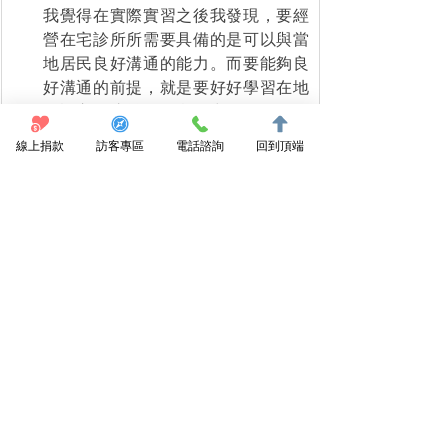
我覺得在實際實習之後我發現，要經
營在宅診所所需要具備的是可以與當
地居民良好溝通的能力。而要能夠良
好溝通的前提，就是要好好學習在地
的語言，這幾天的實習中發現有好多
原住民的長者，要用國語與他們溝通
線上捐款
訪客專區
電話諮詢
回到頂端
其實是蠻困難的，還是需要仰賴用他
們習慣的語言才有辦法知道他們的需
求、更遑論病情的說明了。
如果你未來成為醫院專科醫師，你覺
得需要具備怎樣的能力，才能與在宅
醫療團隊合作，一起照顧居家病人？
需要的是能夠整合資源的能力，現在
其實在宅醫療的團隊已經漸漸地在發
展起來了，所以未來如果能夠可以更
了解有什麼資源可以使用的話，可以
在病人有需求的時候更好的提供資
源；而在宅醫療的病人如果有進階需