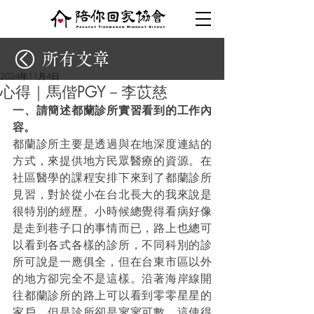
所有文章
2024年11月4日
心得｜馬偕PGY－李苡慈
⼀、請簡述都蘭診所實習看到的⼯作內
容。 
都蘭診所主要是透過與在地深度連結的
方式，來提供地方民眾醫療的資源。在
社區醫學的課程安排下來到了都蘭診所
見習，對於從小在台北長大的我來說是
很特別的經歷。小時候總覺得看病好像
是走到巷子口的事情而已，路上也總可
以看到各式各樣的診所，不同科別的診
所可說是一應俱全，但在台東市區以外
的地方卻完全不是這樣。沿著海岸線開
往都蘭診所的路上可以看到零零星星的
家戶，但是診所卻是寥寥可數，這使得