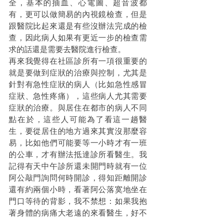
全，基本的抽血、心電圖、超音波都
有，更可以做簡易的內視鏡檢查，但是
跟醫院比起來還是有些沒辦法完成的檢
查，因此病人如果有更近一步的檢查需
求的話還是需要去醫院進行檢查。
再來我覺得在社區診所有一項很重要的
就是要做到症狀的治療與控制，尤其是
針對有急性症狀的病人（比如急性感冒
症狀、急性疼痛），這些病人尤其需要
症狀的治療。與居住在都市的病人不同
點在於，這些人可能為了看這一趟醫
生，要從居住的地方過來其實沒那麼容
易，比如他們可能要等一小時才有一班
的公車，才有辦法抵達診所看醫生。我
記得有天中午診所還未開門時就有一位
阿公敲門詢問何時開診，得知距離開診
還有約兩個小時，看著阿公落寞地坐在
門口等待的背影，我不禁想：如果我抱
著身體的病痛大老遠的來看醫生，好不