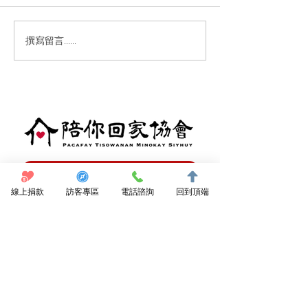
撰寫留言......
【投書】在宅醫療的關鍵
牙口差也能嚐美
不是「 24 小時無休」，
下食」便當現身
而是「病人最需要的照
護」！
點我捐款支持
線上捐款
訪客專區
電話諮詢
回到頂端
訂閱電子報
陪你回家協會
089 531950
東河鄉都蘭96號3樓
dulanclinic@gmail.com
都蘭診所
089 530021
東河鄉都蘭96號