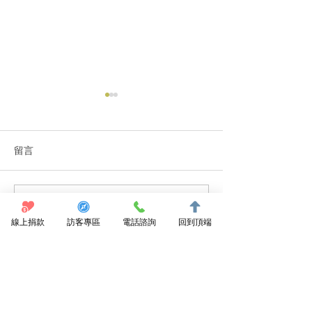
留言
撰寫留言......
【投書】在宅醫療的關鍵
牙口差也能嚐美
線上捐款
不是「 24 小時無休」，
訪客專區
電話諮詢
回到頂端
下食」便當現身
而是「病人最需要的照
護」！