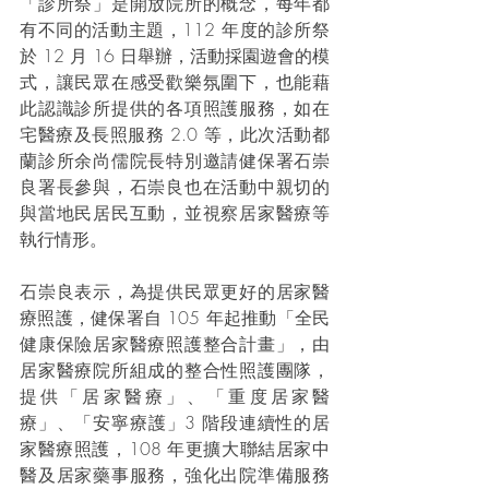
「診所祭」是開放院所的概念，每年都
有不同的活動主題，112 年度的診所祭
於 12 月 16 日舉辦，活動採園遊會的模
式，讓民眾在感受歡樂氛圍下，也能藉
此認識診所提供的各項照護服務，如在
宅醫療及長照服務 2.0 等，此次活動都
蘭診所余尚儒院長特別邀請健保署石崇
良署長參與，石崇良也在活動中親切的
與當地民居民互動，並視察居家醫療等
執行情形。
石崇良表示，為提供民眾更好的居家醫
療照護，健保署自 105 年起推動「全民
健康保險居家醫療照護整合計畫」，由
居家醫療院所組成的整合性照護團隊，
提供「居家醫療」、「重度居家醫
療」、「安寧療護」3 階段連續性的居
家醫療照護，108 年更擴大聯結居家中
醫及居家藥事服務，強化出院準備服務