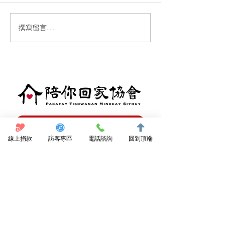
撰寫留言......
【投書】在宅醫療的關鍵
牙口差也能嚐美
不是「 24 小時無休」，
下食」便當現身
而是「病人最需要的照
護」！
點我捐款支持
線上捐款
訪客專區
電話諮詢
回到頂端
訂閱電子報
陪你回家協會
089 531950
東河鄉都蘭96號3樓
dulanclinic@gmail.com
都蘭診所
089 530021
東河鄉都蘭96號