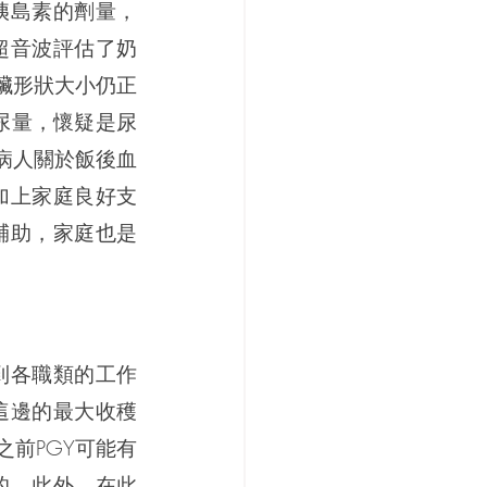
胰島素的劑量，
超音波評估了奶
臟形狀大小仍正
尿量，懷疑是尿
病人關於飯後血
加上家庭良好支
輔助，家庭也是
到各職類的工作
這邊的最大收穫
前PGY可能有
的。此外，在此