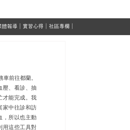
媒體報導
｜
實習心得
｜
社區專欄
｜
務車前往都蘭。
血壓、看診、抽
忙才能完成。我
案家中往診和訪
血，所以也主動
利用這些工具對