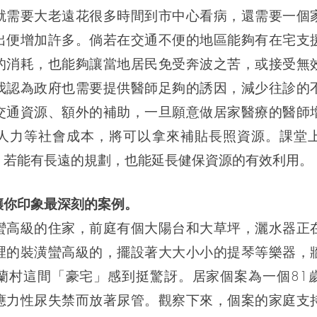
就需要大老遠花很多時間到市中心看病，還需要一個
出便增加許多。倘若在交通不便的地區能夠有在宅支
的消耗，也能夠讓當地居民免受奔波之苦，或接受無
我認為政府也需要提供醫師足夠的誘因，減少往診的
交通資源、額外的補助，一旦願意做居家醫療的醫師
人力等社會成本，將可以拿來補貼長照資源。課堂
，若能有長遠的規劃，也能延長健保資源的有效利用。
讓你印象最深刻的案例。
蠻高級的住家，前庭有個大陽台和大草坪，灑水器正
裡的裝潢蠻高級的，擺設著大大小小的提琴等樂器，
蘭村這間「豪宅」感到挺驚訝。居家個案為一個81
應力性尿失禁而放著尿管。觀察下來，個案的家庭支