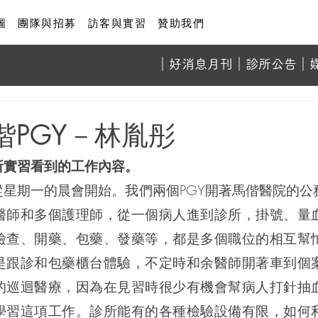
圖
團隊與招募
訪客與實習
贊助我們
​｜
好消息月刊
｜診所
公告
｜
偕PGY－林胤彤
所實習看到的工作內容。
從星期一的晨會開始。我們兩個PGY開著馬偕醫院的公
醫師和多個護理師，從一個病人進到診所，掛號、量
檢查、開藥、包藥、發藥等，都是多個職位的相互幫
是跟診和包藥櫃台體驗，不定時和余醫師開著車到個
的巡迴醫療，因為在見習時很少有機會幫病人打針抽
學習這項工作。診所能有的各種檢驗設備有限，如何