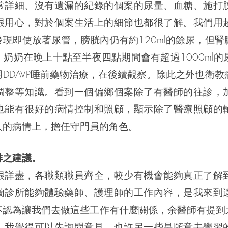
常詳細、沒有遺漏的紀錄的個案的尿量、血糖、施打
很用心，對於個案生活上的細節也都很了解。我們用
現即使放著尿管，膀胱內仍有約120ml的餘尿，但腎
奶奶在晚上十點至半夜四點期間會有超過1000ml的
DDAVP睡前藥物治療，在後續觀察。除此之外也衛教
調整等知識。看到一個偏鄉個案除了有醫師的往診，
也能有很好的病情控制和照顧，顯示除了醫療照顧的
人的病情上，擔任守門員的角色。
排之建議。
很詳盡，各職類職員齊全，較少有機會能夠真正了解
蘭診所能夠體驗藥師、護理師的工作內容，是我來到
不認為讓我們去做這些工作有什麼關係，余醫師有提到之
，我覺得可以先詢問意見，也許另一些是願意去學習