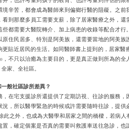
背井，也許考量到孩子的教育、也許考量到伴侶的限
環境辛苦，都會成為醫師來到偏鄉行醫的阻礙。之前
，看到那麼多員工需要支薪，除了居家醫療之外，還
這些都需要大醫院轉介、加上病患的收錄等配合才行
以原住民居多、特別是阿美族，還需要當地的阿美族
夠更貼近居民的生活。如同醫師書上提到的，居家醫療提
ure，不只以治癒為主要目的，更是真正做到所為的全
、全家、全社區。
和一般社區診所差異？
務，在宅支援診所還提供了定期訪視、往診的服務，
狀況，所以醫學緊急的時候或許需要隨時往診，提供
。除此之外，也成為大醫學和居家之間的橋樑，若病人
處置，確定個案是否真的需要叫救護車送往急診，也