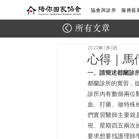
協會與診所
服務藍
所有文章
2022年1月3日
心得｜馬
一、請簡述都蘭診
都蘭診所的實習，
診所內有數個兩位
血、打藥、做特殊
們實習醫師主要就
視、星期四五兩次
要求想要找護理師