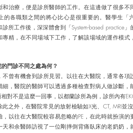
斷和治療，便是診所醫師的工作。在這邊做了很多不
上的各職類之間的將心比心是很重要的。醫學生「
工作後，深深體會到「System-based practic
和專精，在不同場域下工作，了解該場域的運作模式
院的門診不同之處為何？
，不曾有機會到診所見習。以往在大醫院，通常各項
精細，醫院的醫師可以透過多種檢查對病人做診斷，
所相對不是這麼一回事，以都蘭診所為例，診所內有EK
此之外，在醫院常見的放射檢驗如X光、CT, MRI並沒
驗，以往在大醫院較容易忽略的PE，在此時就扮演的
一天和余醫師訪視了一位剛摔倒背痛臥床的老奶奶，