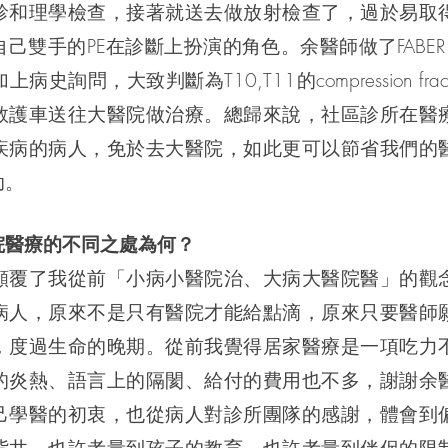
診和理學檢查，接著就送去做放射檢查了，過於易取
雙手的PE在診斷上扮演的角色。余醫師做了FABER t
史詢問，大致判斷為T10,T11的compression fra
救護車送往大醫院做治療。總歸來說，社區診所在醫
疾病的病人，免於去大醫院，如此更可以節省我們的
助。
院醫療的不同之處為何？
顛覆了我從前「小病小醫院治、大病大醫院醫」的觀
病人，原來不是只有醫院才能給點滴，原來只要醫師
，度過生命的晚期。從前我覺得居家醫療是一項吃力
的炎熱、語言上的隔閡、給付的費用也不多，謝謝余
己學醫的初衷，也從病人對診所團隊的感謝，體會到