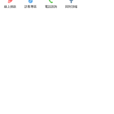
許多社區住民，尤其是這些行動不便，
線上捐款
訪客專區
電話諮詢
回到頂端
兒女沒有辦法就近照顧的老人家們，在
老年人口比例高，且交通相對不便的台
東，顯得非常重要。結束課程後，我仍
記得醫師、護理師們握著病患的手，告
訴他們「我們還會再過來看你」的畫面 
(甚至有時候是用阿美族語和這些老人家
們說的)，還有病患看到都蘭團隊走入家
門口的眼神，我想我一輩子都不會忘。
六、對診所見習安排之建議。
這一周的課程很充實，實際看到很多居
家醫療的案例，也直接跟到巡迴醫療，
過去只在書本上、PPT上看到的故事，這
次的課程都讓我們實際走訪一遍，有很
深刻的感動。
實習心得