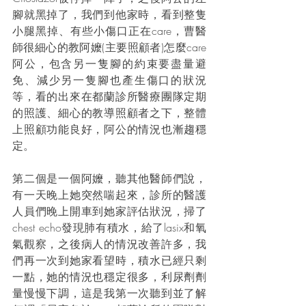
腳就黑掉了，我們到他家時，看到整隻
小腿黑掉、有些小傷口正在care，曹醫
師很細心的教阿嬤(主要照顧者)怎麼care
阿公，包含另一隻腳的約束要盡量避
免、減少另一隻腳也產生傷口的狀況
等，看的出來在都蘭診所醫療團隊定期
的照護、細心的教導照顧者之下，整體
上照顧功能良好，阿公的情況也漸趨穩
定。
第二個是一個阿嬤，聽其他醫師們說，
有一天晚上她突然喘起來，診所的醫護
人員們晚上開車到她家評估狀況，掃了
chest echo發現肺有積水，給了lasix和氧
氣觀察，之後病人的情況改善許多，我
們再一次到她家看望時，積水已經只剩
一點，她的情況也穩定很多，利尿劑劑
量慢慢下調，這是我第一次聽到並了解