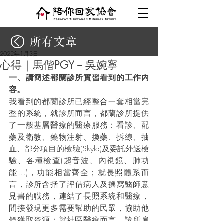
所有文章
2022年1月3日
心得｜馬偕PGY－吳婉寧
一、請簡述都蘭診所實習看到的工作內
容。
我看到的都蘭診所已經整合一套相當完
整的系統，就診所而言，都蘭診所提供
了一般基層醫療的醫療服務：看診、配
藥及衛教、藥物注射、換藥、拆線、抽
血、部分項目的檢驗(Skyla)及委託外送檢
驗、各種檢查(超音波、內視鏡、肺功
能…)，功能相當齊全；就長照體系而
言，診所含括了評估病人及撰寫醫師意
見書的職務，連結了長照系統和醫療，
間接發現更多需要幫助的民眾，協助他
們獲取資源；就社區醫療而言，診所肩