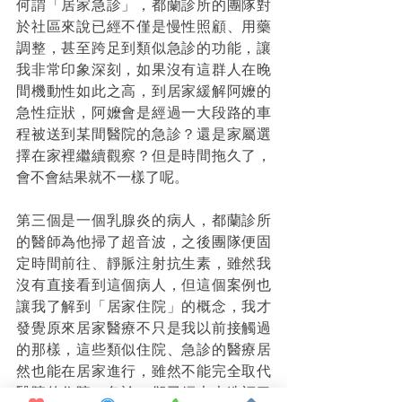
何謂「居家急診」，都蘭診所的團隊對
於社區來說已經不僅是慢性照顧、用藥
調整，甚至跨足到類似急診的功能，讓
我非常印象深刻，如果沒有這群人在晚
間機動性如此之高，到居家緩解阿嬤的
急性症狀，阿嬤會是經過一大段路的車
程被送到某間醫院的急診？還是家屬選
擇在家裡繼續觀察？但是時間拖久了，
會不會結果就不一樣了呢。
第三個是一個乳腺炎的病人，都蘭診所
的醫師為他掃了超音波，之後團隊便固
定時間前往、靜脈注射抗生素，雖然我
沒有直接看到這個病人，但這個案例也
讓我了解到「居家住院」的概念，我才
發覺原來居家醫療不只是我以前接觸過
的那樣，這些類似住院、急診的醫療居
然也能在居家進行，雖然不能完全取代
醫院的住院、急診，卻已經大大造福了