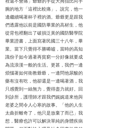
裡還不會痛」爺爺的手從大拇指比向手
腕的地方「這裡比較痛」。說完，他一
邊繼續喝著杯子裡的酒。爺爺更是跟我
們透露他以前是國防畢業的高材生，他
從背包裡翻出了破損泛黃的國防醫學院
畢業證書，上面寫著民國三十八年，畢
業。當下只覺得不勝唏噓，當時的高知
識份子如今過著再貧窮一分好像就要成
為流浪漢一般的生活。更甚，我們一邊
煩惱著如何衛教爺爺，一邊問他尿酸的
藥有沒有吃，他卻還是一邊喝著酒，我
只感覺到一絲無力，覺得盡力就好。回
到診所，護理師才跟我們娓娓道來他與
老婆之間令人心寒的故事。「他的人生
太曲折離奇了，他只是放棄了而已」我
想，醫療也許可以解決單純的身體疾病