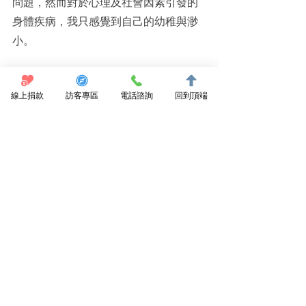
問題，然而對於心理及社會因素引發的
身體疾病，我只感覺到自己的幼稚與渺
小。
線上捐款
訪客專區
電話諮詢
回到頂端
六、對診所見習安排之建議。
這週到都蘭診所見習，我認為無論是教
學、解說、實際參與等等都十分的充
足，更讓我一窺在宅醫療的全貌。我覺
得見習至此，體驗到的安排都十分剛
好，心裡對於馬偕的安排以及診所的熱
心分享感到無限感激。
實習心得