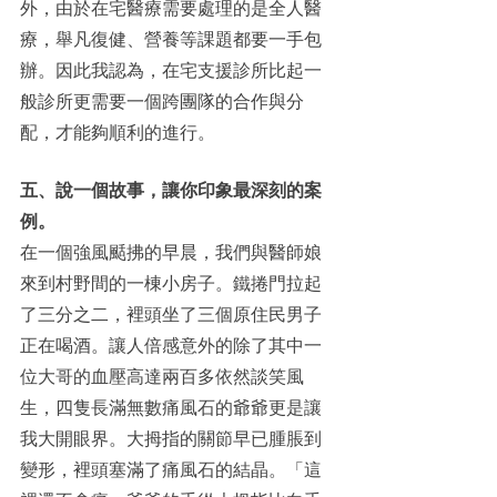
外，由於在宅醫療需要處理的是全人醫
療，舉凡復健、營養等課題都要一手包
辦。因此我認為，在宅支援診所比起一
般診所更需要一個跨團隊的合作與分
配，才能夠順利的進行。
五、說一個故事，讓你印象最深刻的案
例。
在一個強風颳拂的早晨，我們與醫師娘
來到村野間的一棟小房子。鐵捲門拉起
了三分之二，裡頭坐了三個原住民男子
正在喝酒。讓人倍感意外的除了其中一
位大哥的血壓高達兩百多依然談笑風
生，四隻長滿無數痛風石的爺爺更是讓
我大開眼界。大拇指的關節早已腫脹到
變形，裡頭塞滿了痛風石的結晶。「這