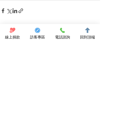
最新文章
查看全部
線上捐款
訪客專區
電話諮詢
回到頂端