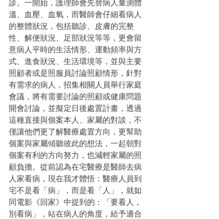
診。一開始，護理師會先替病人量測體
溫、血壓、血氧，而醫師會仔細看病人
的整體狀況，包括聽診、皮膚的完整
性、解便狀況、足部狀況等等，更會留
意病人平時的生活情形、運動頻率與方
式、進食狀況、生活環境等，並與主要
照顧者或是照服員討論照顧情形，針對
有需求的病人，招集相關人員舉行家庭
會議，將有需要討論的照顧或健康問題
開會討論，並擬定日後處置計畫，透過
這種直接與個案本人、家屬的對談，不
僅讓他們更了解醫療處置方向，更幫助
個案與家屬傾聽彼此的想法，一起朝對
個案有利的方向努力，也減輕家屬的照
顧負擔。從前認為在宅醫療是醫師去病
人家看病，現在我才體悟：醫療人員到
宅不是看「病」，而是看「人」，就如
同電影《回家》中提到的：「要看人，
別看病」，站在病人的角度，給予適合