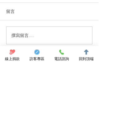
留言
撰寫留言......
【投書】在宅醫療的關鍵
牙口差也能嚐美
不是「 24 小時無休」，
下食」便當現身
而是「病人最需要的照
護」！
線上捐款
訪客專區
電話諮詢
回到頂端
點我捐款支持
訂閱電子報
陪你回家協會
089 531950
東河鄉都蘭96號3樓
dulanclinic@gmail.com