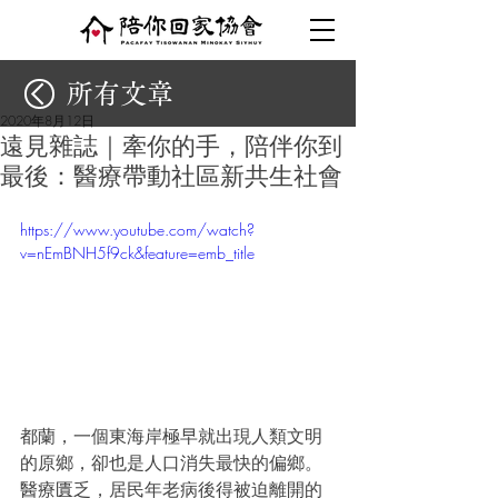
所有文章
2020年8月12日
遠見雜誌｜牽你的手，陪伴你到
最後：醫療帶動社區新共生社會
https://www.youtube.com/watch?
v=nEmBNH5f9ck&feature=emb_title
都蘭，一個東海岸極早就出現人類文明
的原鄉，卻也是人口消失最快的偏鄉。
醫療匱乏，居民年老病後得被迫離開的