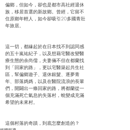
偏鄉，但如今，卻也是都市高社經退休
族，移居首選的新故鄉。曾經，它留不
住原鄉年輕人，如今卻吸引20多國青壯
年旅居。
這一切，都緣起於在日本找不到認同感
的五十嵐祐紀子，以及想藉宅醫改變醫
療生態的余尚儒，夫妻倆不但在都蘭找
到「回家的路」，更以宅醫築起共生社
區，幫偏鄉遊子、退休銀髮、逐夢青
年、部落媽媽，以及在醫院流浪的長輩
們，開闢出一條回家的路，將都蘭從一
個充滿死亡氣息的失落村，蛻變成充滿
希望的未來村。
這個村落的奇蹟，到底怎麼創造的？
媒體報導