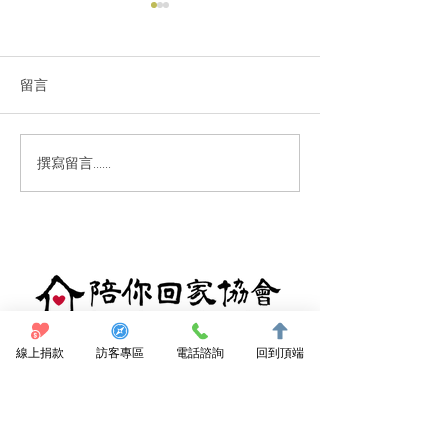
留言
撰寫留言......
【投書】在宅醫療的關鍵
牙口差也能嚐美
不是「 24 小時無休」，
下食」便當現身
而是「病人最需要的照
護」！
點我捐款支持
線上捐款
訪客專區
電話諮詢
回到頂端
訂閱電子報
陪你回家協會