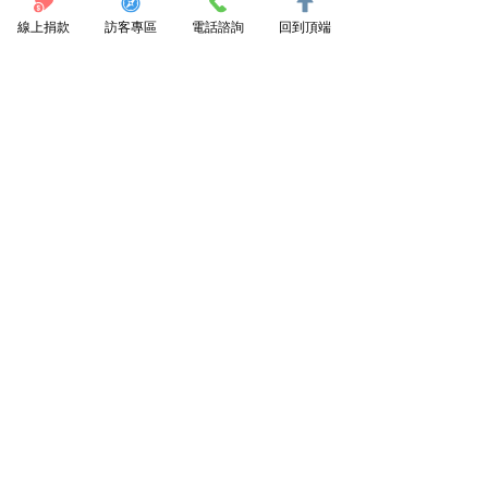
線上捐款
訪客專區
電話諮詢
回到頂端
點我捐款支持
訂閱電子報
陪你回家協會
089 531950
東河鄉都蘭96號3樓
dulanclinic@gmail.com
都蘭診所
089 530021
東河鄉都蘭96號
dulanclinic@gmail.com
池上好診所
089 864800
池上鄉新生路209號
fangcalay864800@gmail.com
Copyright © 2026 社團法人臺東縣陪你回家協會. All rights