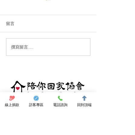
留言
指定使用器材介
撰寫留言......
報導｜居家失能個案家庭
醫師
點我捐款支持
線上捐款
訪客專區
電話諮詢
回到頂端
訂閱電子報
陪你回家協會
089 531950